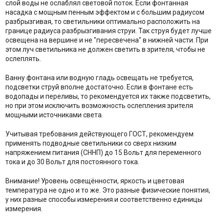
слой воды не ослаблял световой поток. Если фонтанная
насадка с мощным пенным эффектом и с большим радиусом
разбрызгивая, то светильники оптимально расположить на
границе радиуса разбрызгивания струи. Так струя будет лучше
освещена на вершине и не "пересвечена" в нижней части. При
этом луч светильника не должен светить в зрителя, чтобы не
ослеплять.
Ванну фонтана или водную гладь освещать не требуется,
подсветки струй вполне достаточно. Если в фонтане есть
водопады и переливы, то рекомендуется их также подсветить,
но при этом исключить возможность ослепления зрителя
мощными источниками света.
Учитывая требования действующего ГОСТ, рекомендуем
применять подводные светильники со сверх низким
напряжением питания (СННП) до 15 Вольт для переменного
тока и до 30 Вольт для постоянного тока.
Внимание! Уровень освещённости, яркость и цветовая
температура не одно и то же. Это разные физические понятия,
у них разные способы измерения и соответственно единицы
измерения.