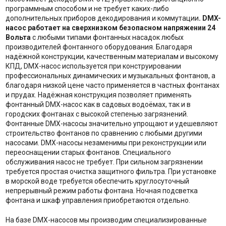
программным способом и не требует каких-либо
дополнительных приборов декодирования и коммутации
. DMX-
насос работает на сверхнизком безопасном напряжении 24
Вольта
с любыми типами фонтанных насадок любых
производителей фонтанного оборудования. Благодаря
надёжной конструкции, качественным материалам и высокому
КПД, DMX-насос используется при конструировании
профессиональных динамических и музыкальных фонтанов, а
благодаря низкой цене часто применяется в частных фонтанах
и прудах. Надёжная конструкция позволяет применять
фонтанный DMX-насос как в садовых водоёмах, так и в
городских фонтанах с высокой степенью загрязнений.
Фонтанные DMX-насосы значительно упрощают и удешевляют
строительство фонтанов по сравнению с любыми другими
насосами. DMX-насосы незаменимы при реконструкции или
переоснащении старых фонтанов. Специального
обслуживания насос не требует. При сильном загрязнении
требуется простая очистка защитного фильтра. При установке
в морской воде требуется обеспечить круглосуточный
непрерывный режим работы фонтана. Ночная подсветка
фонтана и шкаф управления приобретаются отдельно.
На базе DMX-насосов мы производим специализированные