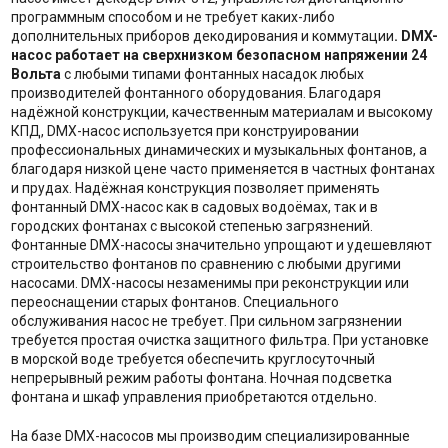
программным способом и не требует каких-либо
дополнительных приборов декодирования и коммутации
. DMX-
насос работает на сверхнизком безопасном напряжении 24
Вольта
с любыми типами фонтанных насадок любых
производителей фонтанного оборудования. Благодаря
надёжной конструкции, качественным материалам и высокому
КПД, DMX-насос используется при конструировании
профессиональных динамических и музыкальных фонтанов, а
благодаря низкой цене часто применяется в частных фонтанах
и прудах. Надёжная конструкция позволяет применять
фонтанный DMX-насос как в садовых водоёмах, так и в
городских фонтанах с высокой степенью загрязнений.
Фонтанные DMX-насосы значительно упрощают и удешевляют
строительство фонтанов по сравнению с любыми другими
насосами. DMX-насосы незаменимы при реконструкции или
переоснащении старых фонтанов. Специального
обслуживания насос не требует. При сильном загрязнении
требуется простая очистка защитного фильтра. При установке
в морской воде требуется обеспечить круглосуточный
непрерывный режим работы фонтана. Ночная подсветка
фонтана и шкаф управления приобретаются отдельно.
На базе DMX-насосов мы производим специализированные